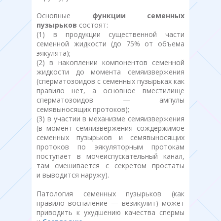
Основные
функции семенных
пузырьков
состоят:
(1) в продукции существенной части
семенной жидкости (до 75% от объема
эякулята);
(2) в накоплении компонентов семенной
жидкости до момента семяизвержения
(сперматозоидов с семенных пузырьках как
правило нет, а основное вместилище
сперматозоидов — ампулы
семявыносящих протоков);
(3) в участии в механизме семяизвержения
(в момент семяизвержения сождержимое
семенных пузырьков и семявыносящих
протоков по эякуляторным протокам
поступает в мочеиспускательный канал,
там смешивается с секретом простаты
и выводится наружу).
Патология семенных пузырьков (как
правило воспаление — везикулит) может
приводить к ухудшению качества спермы