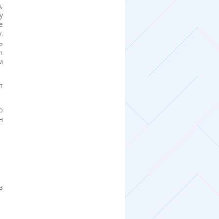
,
у
е
.
ь
т
м
т
о
н
з