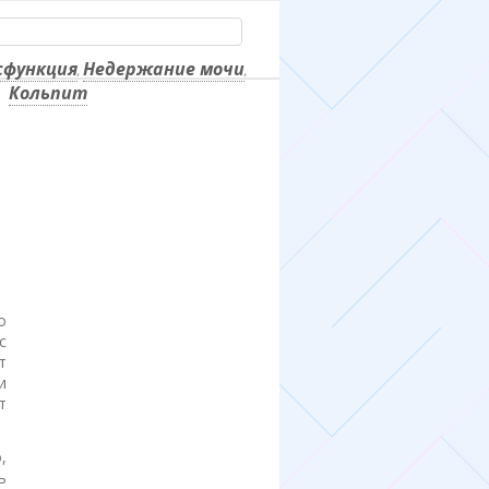
сфункция
Недержание мочи
,
,
Кольпит
о
с
т
и
т
,
ь