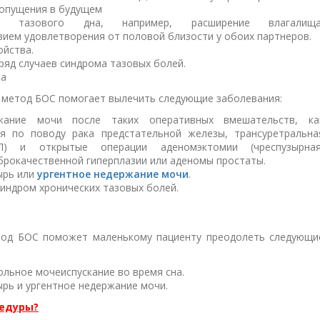
опущения в будущем
ия тазового дна, например, расширение влагалища
ием удовлетворения от половой близости у обоих партнеров.
ойства.
ряд случаев синдрома тазовых болей.
ла
и метод БОС помогает вылечить следующие заболевания:
жание мочи после таких оперативных вмешательств, ка
ия по поводу рака предстательной железы, трансуретральна
П) и открытые операции аденомэктомии (чреспузырная
брокачественной гиперплазии или аденомы простаты.
ырь или
ургентное недержание мочи
.
индром хронических тазовых болей.
тод БОС поможет маленькому пациенту преодолеть следующи
ольное мочеиспускание во время сна.
рь и ургентное недержание мочи.
цедуры?