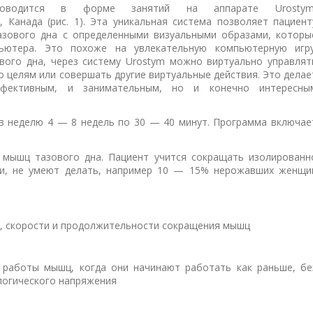
оводится в форме занятий на аппарате Urostym
, Канада (рис. 1). Эта уникальная система позволяет пациент
зового дна с определенными визуальными образами, которы
ьютера. Это похоже на увлекательную компьютерную игру
вого дна, через систему Urostym можно виртуально управлят
 целям или совершать другие виртуальные действия. Это делае
фективным, и занимательным, но и конечно интересны
в неделю 4 — 8 недель по 30 — 40 минут. Программа включае
 мышц тазового дна. Пациент учится сокращать изолированн
ти, не умеют делать, например 10 — 15% нерожавших женщи
, скорости и продолжительности сокращения мышц
 работы мышц, когда они начинают работать как раньше, бе
логического напряжения