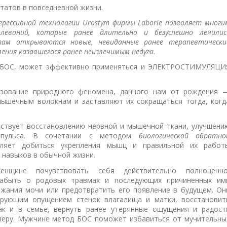
татов в повседневной жизни.
грессивной технологии Urostym фирмы Laborie позволяет многи
леваний, которые ранее длительно и безуспешно лечилис
ам открываются новые, невиданные ранее терапевтически
ения казавшегося ранее неизлечимым недуга.
 БОС, может эффективно применяться и ЭЛЕКТРОСТИМУЛЯЦИ
зование природного феномена, данного нам от рождения 
мышечным волокнам и заставляют их сокращаться тогда, когд
ствует восстановлению нервной и мышечной ткани, улучшени
импульса. В сочетании с методом
биологической обратно
ляет добиться укрепления мышц и правильной их работ
 навыков в обычной жизни.
нщине почувствовать себя действительно полноценно
забыть о родовых травмах и последующих причиненных им
ржания мочи или предотвратить его появление в будущем. Он
ирующим опущением стенок влагалища и матки, восстановит
ак и в семье, вернуть ранее утерянные ощущения и радост
тнеру. Мужчине метод БОС поможет избавиться от мучительны