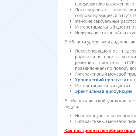
профилактика выраженного 
Послеродовые изменен
сопровождающееся отсутств
Женские сексуальные расстр
Интерстициальный цистит и 
Недержание газов и/или сту
В области урологии и андрологи
Послеоперационное недер
радикальная простатэктом
резекция простаты (ТУР
позадилонная) по поводу до
Гиперактивный мочевой пуз
Хронический простатит
и с
Интерстициальный цистит.
Эректильная дисфункция
.
В области детской урологии ме
недуги:
Ночной энурез или непроизв
Гиперактивный мочевой пузы
Как построены лечебные про