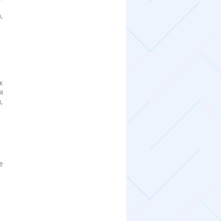
,
к
я
,
е