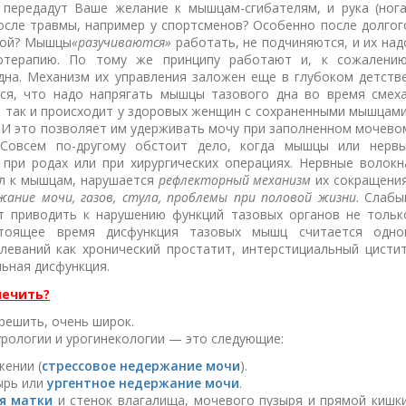
 передадут Ваше желание к мышцам-сгибателям, и рука (нога
после травмы, например у спортсменов? Особенно после долгог
кой? Мышцы
«разучиваются»
работать, не подчиняются, и их над
отерапию. По тому же принципу работают и, к сожалению
на. Механизм их управления заложен еще в глубоком детстве
ся, что надо напрягать мышцы тазового дна во время смеха
о так и происходит у здоровых женщин с сохраненными мышцами
 И это позволяет им удерживать мочу при заполненном мочево
Совсем по-другому обстоит дело, когда мышцы или нервы
при родах или при хирургических операциях. Нервные волокн
ал к мышцам, нарушается
рефлекторный механизм
их сокращения
жание мочи, газов, стула, проблемы при половой жизни
. Слабы
 приводить к нарушению функций тазовых органов не тольк
тоящее время дисфункция тазовых мышц считается одно
леваний как хронический простатит, интерстициальный цистит
льная дисфункция.
лечить?
решить, очень широк.
урологии и урогинекологии — это следующие:
ении (
стрессовое недержание мочи
).
ырь или
ургентное недержание мочи
.
я матки
и стенок влагалища, мочевого пузыря и прямой кишки