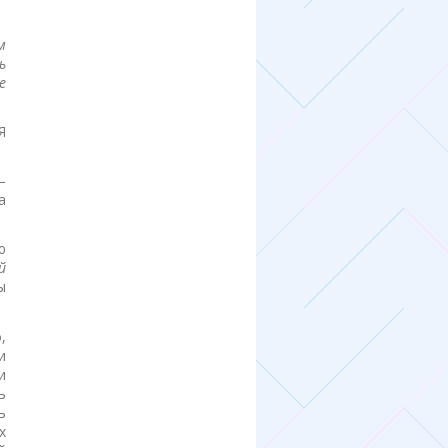
м
ь
е
Я
—
а
ю
й
ы
,
и
и
ь
ь
х