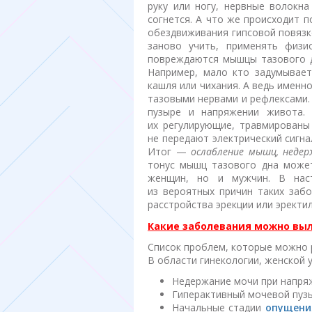
руку или ногу, нервные волокна
согнется. А что же происходит 
обездвиживания гипсовой повяз
заново учить, применять физи
повреждаются мышцы тазового д
Например, мало кто задумывает
кашля или чихания. А ведь именн
тазовыми нервами и рефлексами.
пузыре и напряжении живота. 
их регулирующие, травмированы 
не передают электрический сигн
Итог —
ослабление мышц, недер
тонус мышц тазового дна может
женщин, но и мужчин. В нас
из вероятных причин таких забо
расстройства эрекции или эректи
Какие заболевания можно вы
Список проблем, которые можно 
В области гинекологии, женской 
Недержание мочи при напряж
Гиперактивный мочевой пуз
Начальные стадии
опущени