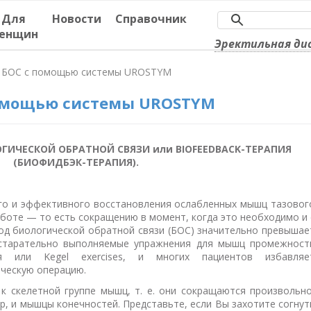
Для
Новости
Справочник
енщин
Эректильная ди
БОС с помощью системы UROSTYM
омощью системы UROSTYM
ИЧЕСКОЙ ОБРАТНОЙ СВЯЗИ или BIOFEEDBACK-ТЕРАПИЯ
(БИОФИДБЭК-ТЕРАПИЯ).
го и эффективного восстановления ослабленных мышц тазовог
боте — то есть сокращению в момент, когда это необходимо и 
тод биологической обратной связи (БОС) значительно превышае
старательно выполняемые упражнения для мышц промежност
ля или Kegel exercises, и многих пациентов избавляе
ическую операцию.
к скелетной группе мышц, т. е. они сокращаются произвольно
р, и мышцы конечностей. Представьте, если Вы захотите согнут