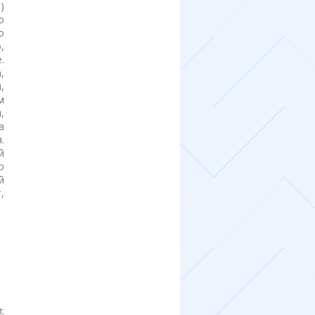
)
о
о
,
.
,
,
м
,
а
.
й
о
й
,
;