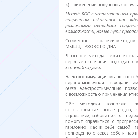
4) Применение полученных резуль
Метод БОС с использованием про
пациентом избавится от забо
различными методами. Пациент
возможности, новые пути преодол
Совместно с терапией методом
МЫШЦ ТАЗОВОГО ДНА.
В основе метода лежит исполь
нервные окончания подходят к 
это необходимо.
Электростимуляция мышц способ
нервно-мышечной передачи 
связи
электростимуляция позво
с возможностью применения этих
Обе методики позволяют же
восстановиться после родов, 
страданиях, избавиться от неде
помогут справиться с прогресс
гармонию, как в себе самой, т
полноценного секса себе и пар