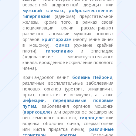
возрастной андрогенный дефицит или
мужской климакс
,
доброкачественная
гиперплазия
(аденома) предстательной
железы. Кроме того, в рамках своей
специализации врачи рассматривают
различные аномалии мужских половых
органов:
крипторхизм
(неопущение яичек
в мошонку),
фимоз
(сужение крайней
плоти),
гипоспадию
и эписпадию
(недоразвитие мочеиспускательного
канала, врожденное искривление полового
члена).
Врач-андролог лечит
болезнь Пейрони
,
различные воспалительные заболевания
половых органов (уретрит, эпидидимит,
орхит, простатит и везикулит, а также
инфекции, передаваемые половым
путем
, заболевания органов мошонки
(
варикоцеле
) или варикозное расширение
вен семенного канатика,
гидроцеле
или
водянка оболочек яичка, сперматоцеле
или киста придатка яичка),
различные
стриктуры уретры
. Отдельное