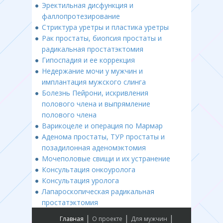
Эректильная дисфункция и
фаллопротезирование
Стриктура уретры и пластика уретры
Рак простаты, биопсия простаты и
радикальная простатэктомия
Гипоспадия и ее коррекция
Недержание мочи у мужчин и
имплантация мужского слинга
Болезнь Пейрони, искривления
полового члена и выпрямление
полового члена
Варикоцеле и операция по Мармар
Аденома простаты, ТУР простаты и
позадилонная аденомэктомия
Мочеполовые свищи и их устранение
Консультация онкоуролога
Консультация уролога
Лапароскопическая радикальная
простатэктомия
|
|
|
Главная
О проекте
Для мужчин