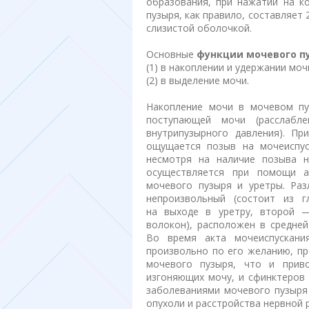
образования, при нажатии на к
пузыря, как правило, составляет
слизистой оболочкой.
Основные
функции мочевого п
(1) в накоплении и удержании мо
(2) в выделение мочи.
Накопление мочи в мочевом пу
поступающей мочи (расслабл
внутрипузырного давления). Пр
ощущается позыв на мочеиспус
несмотря на наличие позыва н
осуществляется при помощи а
мочевого пузыря и уретры. Ра
непроизвольный (состоит из 
на выходе в уретру, второй —
волокон), расположен в средней
Во время акта мочеиспускани
произвольно по его желанию, пр
мочевого пузыря, что и прив
изгоняющих мочу, и сфинктеров
заболеваниями мочевого пузыря 
опухоли и расстройства нервной 