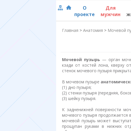
О
Для
проекте
мужчин
ж
Главная
>
Анатомия
>
Мочевой п
Мочевой пузырь
— орган мочев
кзади от костей лона, кверху о
стенок мочевого пузыря прикрыт
В мочевом пузыре
анатомическ
(1) дно пузыря;
(2) стенки пузыря (передняя, боко
(3) шейку пузыря.
К задненижней поверхности мо
мочевого пузыря продолжается в
мочевой пузырь может выступат
прощупан руками в нижних отд