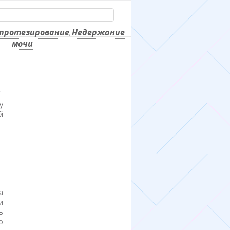
протезирование
Недержание
,
мочи
у
й
а
и
ь
о