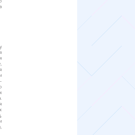
о
а
у
я
я
,
я
и
—
о
х
.
я
к
,
и
,