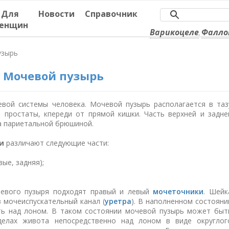
Для
Новости
Справочник
енщин
Варикоцеле
Фалло
,
узырь
Мочевой пузырь
ой системы человека. Мочевой пузырь располагается в таз
т простаты, кпереди от прямой кишки. Часть верхней и задне
а париетальной брюшиной.
и
различают следующие части:
вые, задняя);
чевого пузыря подходят правый и левый
мочеточники
. Шейк
 мочеиспускательный канал (
уретра
). В наполненном состояни
ь над лоном. В таком состоянии мочевой пузырь может быт
елах живота непосредственно над лоном в виде округлог