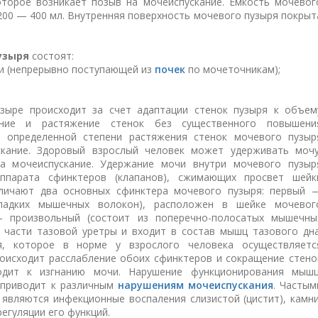
оторое возникает позыв на мочеиспускание. Емкость мочевог
 200 — 400 мл. Внутренняя поверхность мочевого пузыря покрыт
узыря
состоят:
чи (непрерывно поступающей из
почек
по мочеточникам);
зыре происходит за счет адаптации стенок пузыря к объем
ение и растяжение стенок без существенного повышени
и определенной степени растяжения стенок мочевого пузыр
кание. Здоровый взрослый человек может удерживать мочу
а мочеиспускание. Удержание мочи внутри мочевого пузыр
ппарата сфинктеров (клапанов), сжимающих просвет шейк
зличают два основных сфинктера мочевого пузыря: первый 
гладких мышечных волокон), расположен в шейке мочевог
 произвольный (состоит из поперечно-полосатых мышечны
 части тазовой уретры и входит в состав мышц тазового дна
я, которое в норме у взрослого человека осуществляетс
оисходит расслабление обоих сфинктеров и сокращение стено
одит к изгнанию мочи. Нарушение функционирования мышц
 приводит к различным
нарушениям мочеиспускания
. Частым
являются инфекционные воспаления слизистой (цистит), камни
регуляции его функций.