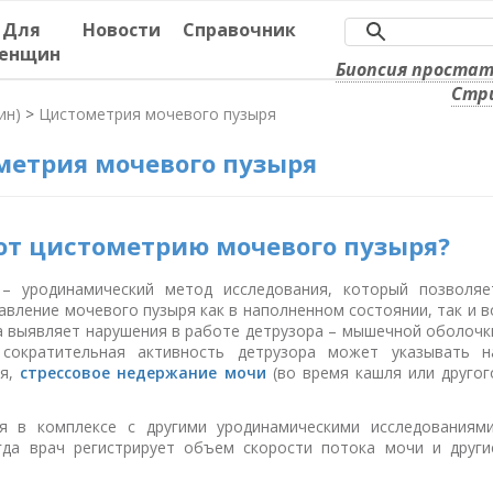
Для
Новости
Справочник
енщин
Биопсия проста
Стр
ин)
>
Цистометрия мочевого пузыря
метрия мочевого пузыря
т цистометрию мочевого пузыря?
– уродинамический метод исследования, который позволяе
авление мочевого пузыря как в наполненном состоянии, так и в
а выявляет нарушения в работе детрузора – мышечной оболочк
 сократительная активность детрузора может указывать н
ря,
стрессовое недержание мочи
(во время кашля или другог
я в комплексе с другими уродинамическими исследованиями
огда врач регистрирует объем скорости потока мочи и други