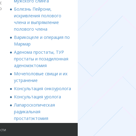
мужского слинга
с
о
Болезнь Пейрони,
искривления полового
члена и выпрямление
полового члена
Варикоцеле и операция по
Мармар
Аденома простаты, ТУР
простаты и позадилонная
аденомэктомия
Мочеполовые свищи и их
устранение
Консультация онкоуролога
Консультация уролога
Лапароскопическая
радикальная
простатэктомия
сти