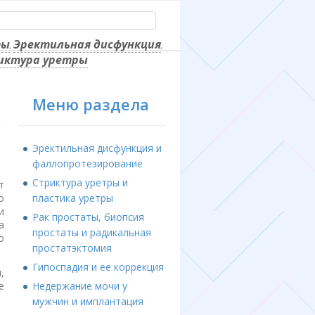
ты
Эректильная дисфункция
,
,
иктура уретры
Меню раздела
Эректильная дисфункция и
фаллопротезирование
Стриктура уретры и
т
пластика уретры
о
и
Рак простаты, биопсия
а
простаты и радикальная
о
простатэктомия
Гипоспадия и ее коррекция
,
Недержание мочи у
е
мужчин и имплантация