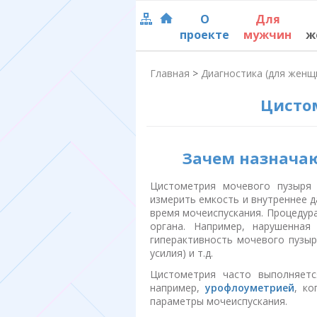
О
Для
проекте
мужчин
ж
Главная
>
Диагностика (для женщ
Цисто
Зачем назначаю
Цистометрия мочевого пузыря 
измерить емкость и внутреннее д
время мочеиспускания. Процедур
органа. Например, нарушенная
гиперактивность мочевого пузы
усилия) и т.д.
Цистометрия часто выполняетс
например,
урофлоуметрией
, к
параметры мочеиспускания.