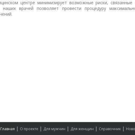
цинском центре минимизирует возможные риски, связанные 
 наших врачей позволяет провести процедуру максимальн
нений.
|
|
|
|
|
Главная
О проекте
Для мужчин
Для женщин
Справочник
Ново