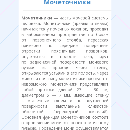
Мочеточники
Мочеточники
— часть мочевой системы
человека. Мочеточники (правый и левый)
начинаются у почечных лоханок, проходят
в забрюшинном пространстве по бокам
от позвоночного столба, пересекая
примерно по середине поперечные
отростки поясничных позвонков,
опускаются в полость таза, идут
по задненижней поверхности мочевого
пузыря и, проходя через стенку,
открываются устьями в его полость. Через
живот и поясницу мочеточники прощупать
невозможно. Мочеточники представляют
собой протоки длиной 27 — 30 см,
диаметром 5 — 7 мм, имеющие стенку
с мышечным слоем и по внутренней
поверхности выстланные слизистой
оболочкой (переходный эпителий).
Основная функция мочеточников состоит
в проведении мочи от почек к мочевому
пузырю. Проведение мочи осуществляется