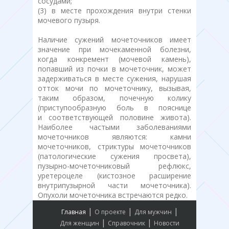
сосудами;
(3) в месте прохождения внутри стенки
мочевого пузыря.
Наличие сужений мочеточников имеет
значение при мочекаменной болезни,
когда конкремент (мочевой камень),
попавший из почки в мочеточник, может
задерживаться в месте сужения, нарушая
отток мочи по мочеточнику, вызывая,
таким образом, почечную колику
(приступообразную боль в пояснице
и соответствующей половине живота).
Наиболее частыми заболеваниями
мочеточников являются: камни
мочеточников, стриктуры мочеточников
(патологические сужения просвета),
пузырно-мочеточниковый рефлюкс,
уретероцеле (кистозное расширение
внутрипузырной части мочеточника).
Опухоли мочеточника встречаются редко.
|
|
|
Главная
О проекте
Для мужчин
|
|
Для женщин
Справочник
Новости