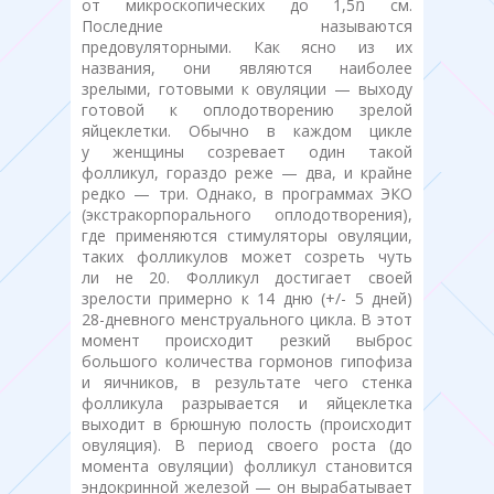
от микроскопических до 1,5מ см.
Последние называются
предовуляторными. Как ясно из их
названия, они являются наиболее
зрелыми, готовыми к овуляции — выходу
готовой к оплодотворению зрелой
яйцеклетки. Обычно в каждом цикле
у женщины созревает один такой
фолликул, гораздо реже — два, и крайне
редко — три. Однако, в программах ЭКО
(экстракорпорального оплодотворения),
где применяются стимуляторы овуляции,
таких фолликулов может созреть чуть
ли не 20. Фолликул достигает своей
зрелости примерно к 14 дню (+/- 5 дней)
28-дневного менструального цикла. В этот
момент происходит резкий выброс
большого количества гормонов гипофиза
и яичников, в результате чего стенка
фолликула разрывается и яйцеклетка
выходит в брюшную полость (происходит
овуляция). В период своего роста (до
момента овуляции) фолликул становится
эндокринной железой — он вырабатывает