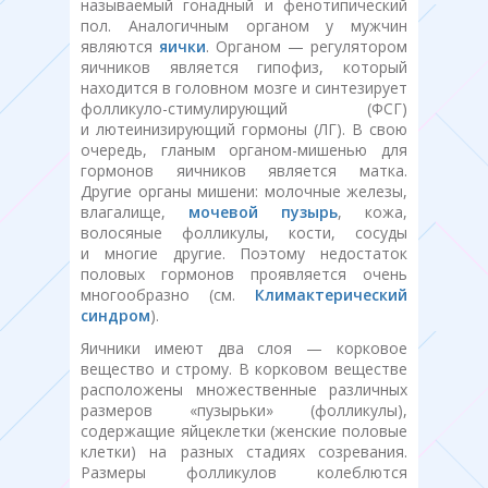
называемый гонадный и фенотипический
пол. Аналогичным органом у мужчин
являются
яички
. Органом — регулятором
яичников является гипофиз, который
находится в головном мозге и синтезирует
фолликуло-стимулирующий (ФСГ)
и лютеинизирующий гормоны (ЛГ). В свою
очередь, гланым органом-мишенью для
гормонов яичников является матка.
Другие органы мишени: молочные железы,
влагалище,
мочевой пузырь
, кожа,
волосяные фолликулы, кости, сосуды
и многие другие. Поэтому недостаток
половых гормонов проявляется очень
многообразно (см.
Климактерический
синдром
).
Яичники имеют два слоя — корковое
вещество и строму. В корковом веществе
расположены множественные различных
размеров «пузырьки» (фолликулы),
содержащие яйцеклетки (женские половые
клетки) на разных стадиях созревания.
Размеры фолликулов колеблются