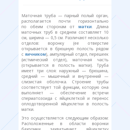
Маточная труба — парный полый орган,
располагается почти горизонтально
по обеим сторонам от
матки
. Длина
маточных труб в среднем составляет 10
см, ширина — 0,5 см. Различают несколько
отделов: воронку (ее отверстие
открывается в брюшную полость рядом
с
яичником
), ампулярный отдел, перешеек
(истмический отдел), маточная часть
(открывается в полость матки). Труба
имеет три слоя: наружный — брюшина,
средний — мышечный и внутренний —
слизистая оболочка. Строение трубы
соответствует той функции, которую она
выполняет — обеспечение встречи
сперматозоида с яйцеклеткой и перенос
оплодотворенной яйцеклетки в полость
матки.
Это осуществляется следующим образом:
Расположенные в области воронки
бахромки захватывают яйцеклетку