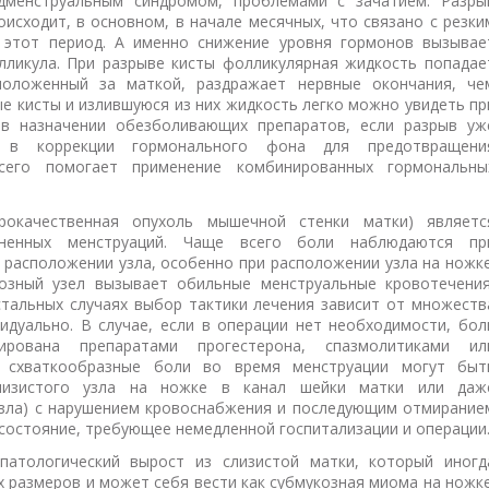
едменструальным синдромом, проблемами с зачатием. Разры
оисходит, в основном, в начале месячных, что связано с резки
 этот период. А именно снижение уровня гормонов вызывае
лликула. При разрыве кисты фолликулярная жидкость попадае
положенный за маткой, раздражает нервные окончания, че
е кисты и излившуюся из них жидкость легко можно увидеть пр
 в назначении обезболивающих препаратов, если разрыв уж
в коррекции гормонального фона для предотвращени
сего помогает применение комбинированных гормональны
окачественная опухоль мышечной стенки матки) являетс
зненных менструаций. Чаще всего боли наблюдаются пр
 расположении узла, особенно при расположении узла на ножке
озный узел вызывает обильные менструальные кровотечения
стальных случаях выбор тактики лечения зависит от множеств
идуально. В случае, если в операции нет необходимости, бол
ована препаратами прогестерона, спазмолитиками ил
 схваткообразные боли во время менструации могут быт
лизистого узла на ножке в канал шейки матки или даж
узла) с нарушением кровоснабжения и последующим отмирание
 состояние, требующее немедленной госпитализации и операции
атологический вырост из слизистой матки, который иногд
 размеров и может себя вести как субмукозная миома на ножке