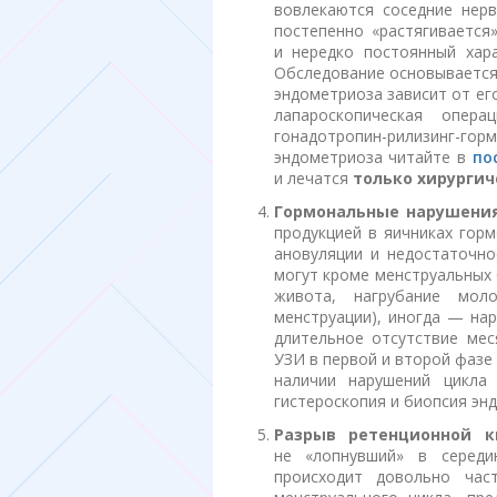
вовлекаются соседние нер
постепенно «растягивается
и нередко постоянный хар
Обследование основывается 
эндометриоза зависит от ег
лапароскопическая опер
гонадотропин-рилизинг-г
эндометриоза читайте в
по
и лечатся
только хирургич
Гормональные нарушения
продукцией в яичниках гор
ановуляции и недостаточно
могут кроме менструальных
живота, нагрубание моло
менструации), иногда — нар
длительное отсутствие мес
УЗИ в первой и второй фазе
наличии нарушений цикла
гистероскопия и биопсия эн
Разрыв ретенционной к
не «лопнувший» в середи
происходит довольно час