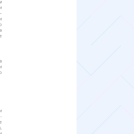
м
и
—
и
о
а
е
а
и
о
и
-
е
,
и