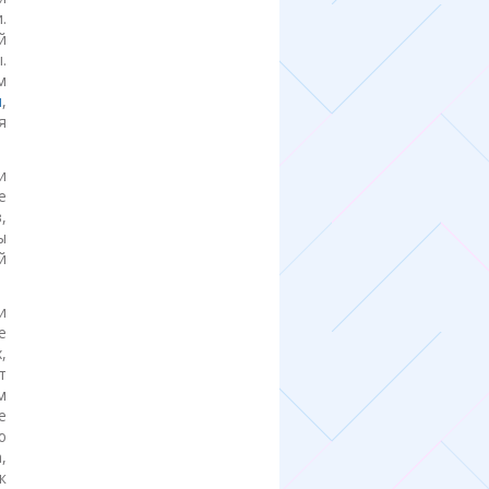
.
й
.
м
ы
,
я
и
е
ы
й
и
е
,
т
м
е
ю
,
к