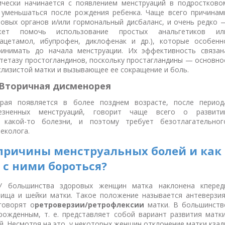
чески начинается с появлением менструаций в подростково
 уменьшаться после рождения ребенка. Чаще всего причинам
овых органов и/или гормональный дисбаланс, и очень редко 
жет помочь использование простых анальгетиков ил
ацетамол, ибупрофен, диклофенак и др.), которые особенн
ринимать до начала менструации. Их эффективность связан
нтетазу простогландинов, поскольку простагландины — основно
лизистой матки и вызывающее ее сокращение и боль.
Вторичная дисменорея
орая появляется в более позднем возрасте, после период
езненных менструаций, говорит чаще всего о развити
 какой-то болезни, и поэтому требует безотлагательног
еколога.
причины менструальных болей и как
с ними бороться?
 большинства здоровых женщин матка наклонена кперед
ища и шейки матки. Такое положение называется антеверзия
говорят о
ретроверзии/ретрофлексии
матки. В большинств
рожденным, т. е. представляет собой вариант развития матки
й. Несмотря на это, у некоторых женщин отклонение матки кзад