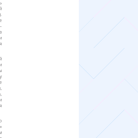
ь
й
).
е
—
в
и
я
й
и
ы
у
е
,
,
и
я
о
»
м