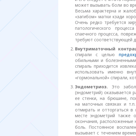
может вызывать боли во вре
Весьма характерна и жалоб
«загибом» матки кзади хор
Очень редко требуется хир
патологического процесс
спаечного процесса, повре
требуют соответствующей ди
Внутриматочный контрац
спирали с целью
предох
обильными и болезненными. Е
спираль приходится извле
использовать именно вну
«гормональной» спирали, ко
Эндометриоз.
Это заболе
(эндометрий) оказывается 
ее стенки, на брюшине, по
на маточных связках и т.п
отмирать и отторгаться в
месте эндометрий также 
окончания, расположенные 
боль. Постоянное воспале
вызывает с течением врем