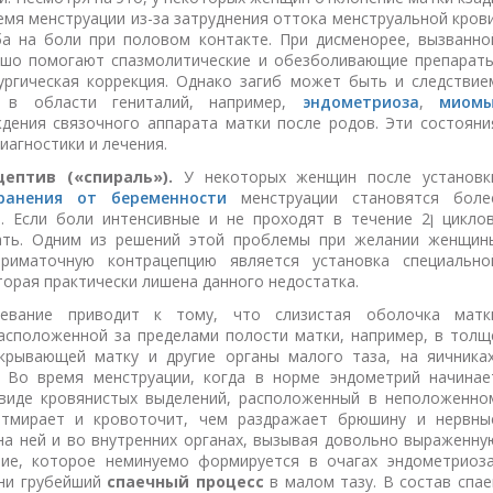
мя менструации из-за затруднения оттока менструальной крови
а на боли при половом контакте. При дисменорее, вызванно
ошо помогают спазмолитические и обезболивающие препараты
ургическая коррекция. Однако загиб может быть и следствие
а в области гениталий, например,
эндометриоза
,
миом
ждения связочного аппарата матки после родов. Эти состояни
агностики и лечения.
ептив («спираль»).
У некоторых женщин после установк
ранения от беременности
менструации становятся боле
сли боли интенсивные и не проходят в течение 2ן циклов,
кать. Одним из решений этой проблемы при желании женщин
триматочную контрацепцию является установка специально
торая практически лишена данного недостатка.
вание приводит к тому, что слизистая оболочка матк
расположенной за пределами полости матки, например, в толщ
крывающей матку и другие органы малого таза, на яичниках
. Во время менструации, когда в норме эндометрий начинае
 виде кровянистых выделений, расположенный в неположенно
отмирает и кровоточит, чем раздражает брюшину и нервны
на ней и во внутренних органах, вызывая довольно выраженну
ние, которое неминуемо формируется в очагах эндометриоза
ени грубейший
спаечный процесс
в малом тазу. В состав спае