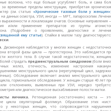
вные волокна, что еще больше усугубляет боль, и сама бол
» за временные пределы менструации, приобретая хронически
актер (см. статью
«Хронические тазовые боли у женщин»
на данных осмотра, УЗИ, иногда — МРТ, лапароскопии. Лечени
о выраженности и локализации очагов. Основные направления 
ация и/или применение препаратов из группы агонисто
ормона. (Подробнее о проявлениях, диагностике и лечени
священной ему статье
). Спайки в малом тазу диагностируютс
ески
.
.
Дисменорея наблюдается у многих женщин с недостаточно
мона второй фазы цикла — прогестерона. Это наблюдается пр
сти желтого тела. В случае такой недостаточности, женщин
 болей страдать
предменструальным синдромом
(боли вниз
чных желез, отечность, изменение настроения наканун
ушениями менструального цикла (нерегулярный цикл, задержки
ячных). Обследование включает анализ менструального цикла
 цикла, гормональное обследование. У женщин старше 40 лет пр
 или отклонениях, выявленных при УЗИ, нередко требуетс
дометрия или диагностическое выскабливание полости матки.
исты яичника.
Ретенционная («остаточная») киста — эт
не цикла овуляторный фолликул. Образование этих «кист
то у некоторых женщин, что сопровождается нарушение