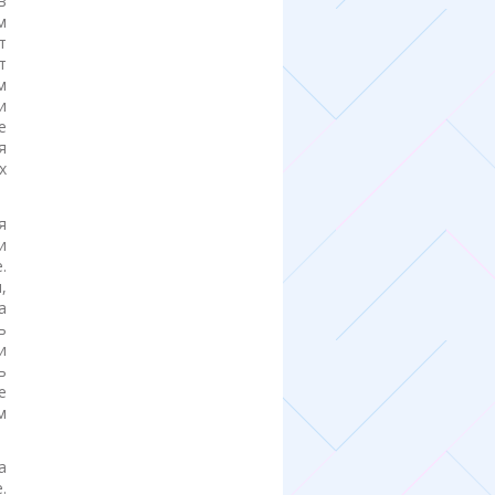
в
м
т
т
м
и
е
я
х
я
и
.
,
а
ь
и
ь
е
м
.
а
.