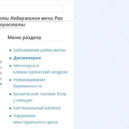
таты
Недержание мочи
Рак
,
,
простаты
Меню раздела
Заболевания шейки матки
Дисменорея
й
Менопауза и
и
климактерический синдром
в
и
Невынашивание
и
беременности
Хроническая тазовая боль
у женщин
Бактериальный вагиноз
Нарушения
менструального цикла