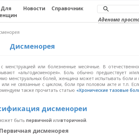
Для
Новости
Справочник
енщин
Аденома прос
сменорея
Дисменорея
с менструацией или болезненные месячные. В отечественно
зывают «альгодисменорея». Боль обычно предшествует и/ил
имо менструальных болей, женщина может испытывать боли и 
 или не связанные с циклом, боли при половом акте и т.п. Есл
екомендуем также прочитать статью
«Хронические тазовые бол
сификация дисменореи
, может быть
первичной
или
вторичной
.
Первичная дисменорея