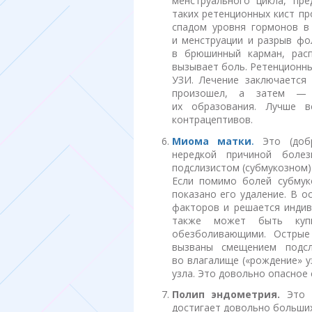
менструального цикла, пр
таких ретенционных кист пр
спадом уровня гормонов в
и менструации и разрыв фо
в брюшинный карман, рас
вызывает боль. Ретенционны
УЗИ. Лечение заключается
произошел, а затем — 
их образования. Лучше в
контрацептивов.
Миома матки
.
Это (добр
нередкой причиной боле
подслизистом (субмукозном)
Если помимо болей субмук
показано его удаление. В о
факторов и решается индив
также может быть купир
обезболивающими. Острые
вызваны смещением подс
во влагалище («рождение» 
узла. Это довольно опасное
Полип эндометрия.
Это п
достигает довольно больших