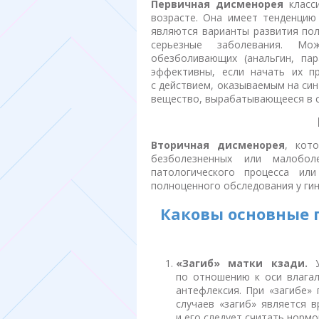
Первичная дисменорея
класси
возрасте. Она имеет тенденцию
являются варианты развития пол
серьезные заболевания. Мо
обезболивающих (анальгин, пар
эффективны, если начать их п
с действием, оказываемым на си
вещество, вырабатывающееся в с
Вторичная дисменорея
, кот
безболезненных или малобол
патологического процесса или
полноценного обследования у гин
Каковы основные 
«Загиб» матки кзади.
У
по отношению к оси влагал
антефлексия. При «загибе» 
случаев «загиб» является в
и его следует считать нормо