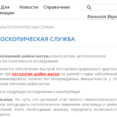
Для
Новости
Справочник
енщин
Кольпит
Вар
,
ОЛЬПОСКОПИЧЕСКАЯ СЛУЖБА
ОСКОПИЧЕСКАЯ СЛУЖБА
болеваний шейки матки,
кольпоскопия, цитологическое
и гистологическое исследования
является обеспечение быстрой постановки правильного диагноз
ия при
патологии шейки матки
на ранней стадии заболеваний
инимизировать количество неоправданных вмешательств у те
огии эпителия шейки матки.
тся следующие исследования и манипуляции:
ркалах
. По сути, это рутинный этап любого гинекологическог
или заподозрить патологическое изменение влагалища и шейки
елений, взять необходимые анализы, определить возможност
матки.