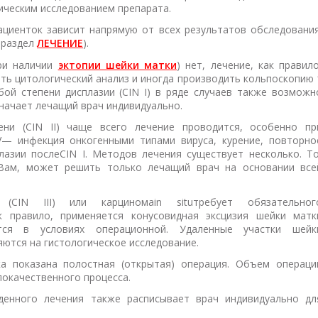
ическим исследованием препарата.
ациенток зависит напрямую от всех результатов обследования
 раздел
ЛЕЧЕНИЕ
).
ри наличии
эктопии шейки матки
) нет, лечение, как правило
ать цитологический анализ и иногда производить кольпоскопию 
бой степени дисплазии (
CIN
I
) в ряде случаев также возможн
начает лечащий врач индивидуально.
ени (
CIN
II
) чаще всего лечение проводится, особенно пр
V
— инфекция онкогенными типами вируса, курение, повторно
лазии после
CIN
I
. Методов лечения существует несколько. То
Вам, может решить только лечащий врач на основании все
 (
CIN
III
) или карцинома
in
situ
требует обязательног
к правило, применяется конусовидная эксцизия шейки матк
ится в условиях операционной. Удаленные участки шейк
ются на гистологическое исследование.
а показана полостная (открытая) операция. Объем операци
локачественного процесса.
денного лечения также расписывает врач индивидуально дл