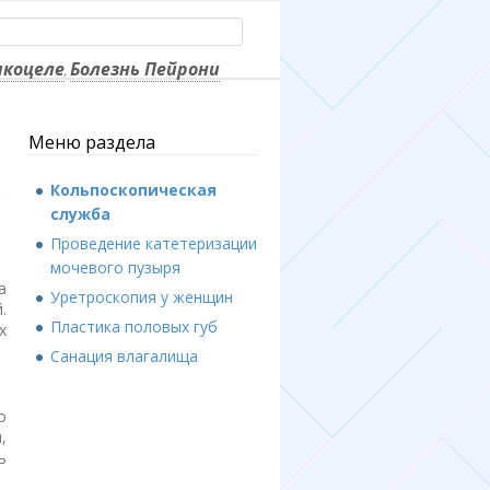
икоцеле
Болезнь Пейрони
,
Меню раздела
Кольпоскопическая
служба
Проведение катетеризации
мочевого пузыря
а
Уретроскопия у женщин
.
Пластика половых губ
х
Санация влагалища
о
,
ь