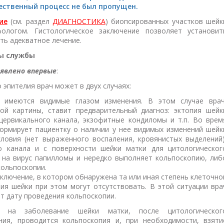
ественный процесс не был пропущен.
ие
(см. раздел
ДИАГНОСТИКА
) биопсированных участков шейк
ологом. Гистологическое заключение позволяет установит
ть адекватное лечение.
ты службы
явлено впервые
:
эпителия врач может в двух случаях:
 имеются видимые глазом изменения. В этом случае врач
ой картины, ставит предварительный диагноз: эктопия шейк
 цервикального канала, экзофитные кондиломы и т.п. Во врем
ормирует пациентку о наличии у нее видимых изменений шейк
словия (нет выраженного воспаления, кровянистых выделений)
о канала и с поверхности шейки матки для цитологическог
з на вирус папилломы и нередко выполняет кольпоскопию, либ
кольпоскопии.
ключение, в котором обнаружена та или иная степень клеточно
ия шейки при этом могут отсутствовать. В этой ситуации вра
ет дату проведения кольпоскопии.
е на заболевание шейки матки, после цитологическог
ния, проводится кольпоскопия и, при необходимости, взяти