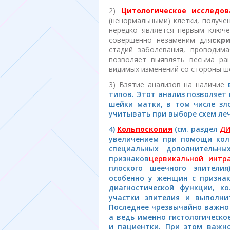
2)
Цитологическое исследов
(ненормальными) клетки, получе
нередко является первым ключе
совершенно незаменим для
скр
стадий заболевания, проводима
позволяет выявлять весьма ран
видимых изменений со стороны ше
3) Взятие анализов на наличие
типов. Этот анализ позволяет
шейки матки, в том числе зл
учитывать при выборе схем ле
4)
Кольпоскопия
(см. раздел
ДИ
увеличением при помощи коль
специальных дополнительн
признаков
цервикальной интр
плоского шеечного эпителия
особенно у женщин с признак
диагностической функции, к
участки эпителия и выполни
Последнее чрезвычайно важно 
а ведь именно гистологическо
и пациентки. При этом важно