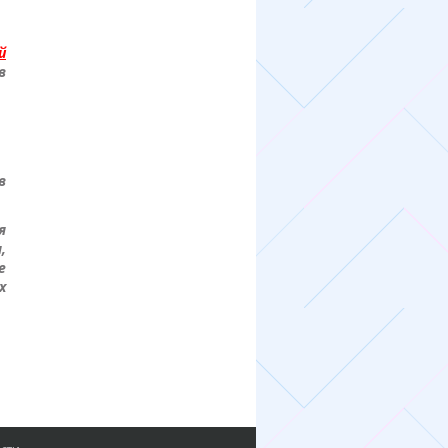
й
в
в
я
,
е
х