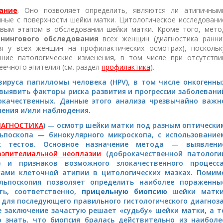
ание
. Оно позволяет определить, являются ли атипичным
нные с поверхности шейки матки. Цитологическое исследовани
вым этапом в обследовании шейки матки. Кроме того, мето
инингового обследования
всех женщин (диагностика ранни
я у всех женщин на профилактических осмотрах), поскольк
ние патологические изменения, в том числе при отсутстви
ечного эпителия (см. раздел
профилактика
).
вируса папилломы человека (HPV), в том числе онкогенны
 выявить факторы риска развития и прогрессии заболевани
окачественных. Данные этого анализа чрезвычайно важн
чения и/или наблюдения.
АГНОСТИКА
) — осмотр шейки матки под разным оптически
поскопа — бинокулярного микроскопа, с использование
ых тестов. Основное назначение метода — выявлени
аэпителиальной неоплазии
(доброкачественной патологи
) и признаков возможного злокачественного процесса
ами клеточной атипии в цитологических мазках. Помим
ольпоскопия позволяет определить наиболее пораженны
ть, соответственно,
прицельную биопсию
шейки матки
для последующего правильного гистологического диагноза
е заключение зачастую решает «судьбу» шейки матки, а т
 знать, что биопсия бралась действительно из наиболе