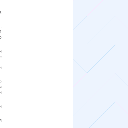
.
,
1
о
и
е
,
й
о
и
и
и
я