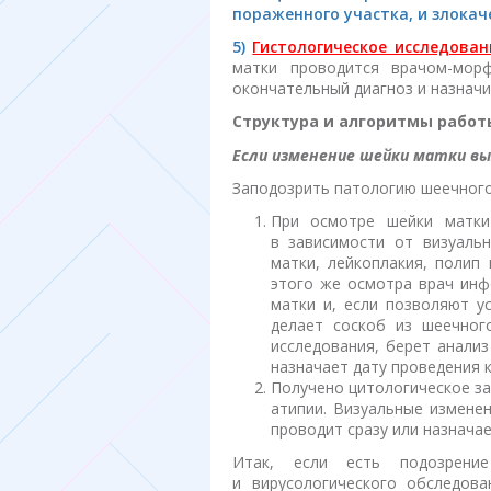
пораженного участка, и злокач
5)
Гистологическое исследован
матки проводится врачом-морф
окончательный диагноз и назначи
Структура и алгоритмы рабо
Если изменение шейки матки вы
Заподозрить патологию шеечного 
При осмотре шейки матки
в зависимости от визуальн
матки, лейкоплакия, полип
этого же осмотра врач инф
матки и, если позволяют у
делает соскоб из шеечног
исследования, берет анали
назначает дату проведения 
Получено цитологическое за
атипии. Визуальные изменен
проводит сразу или назнача
Итак, если есть подозрени
и вирусологического обследова