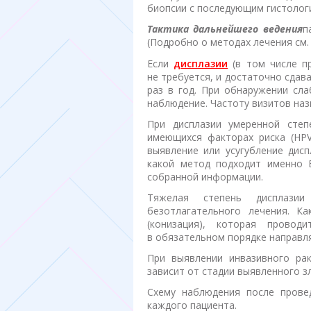
биопсии с последующим гистолог
Тактика дальнейшего ведения
п
(Подробно о методах лечения см.
Если
дисплазии
(в том числе п
не требуется, и достаточно сдав
раз в год. При обнаружении сла
наблюдение. Частоту визитов наз
При дисплазии умеренной степ
имеющихся факторах риска (
HP
выявление или усугубление дисп
какой метод подходит именно 
собранной информации.
Тяжелая степень дисплазии
безотлагательного лечения. Ка
(конизация), которая провод
в обязательном порядке направля
При выявлении инвазивного рак
зависит от стадии выявленного з
Схему наблюдения после прове
каждого пациента.