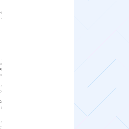
и
ь
,
и
я
и
,
о
о
й
ч
о
е