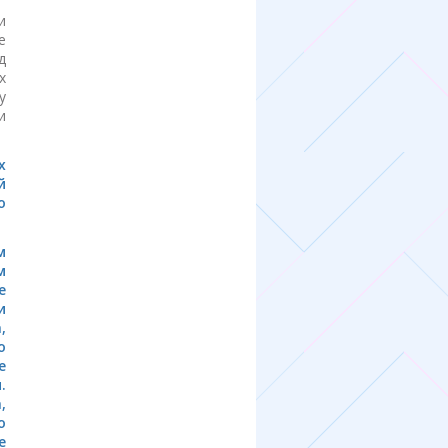
и
е
д
х
у
и
х
й
о
м
м
е
и
,
о
е
.
,
о
е