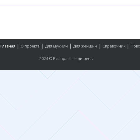
|
|
|
|
|
Главная
О проекте
Для мужчин
Для женщин
Справочник
Ново
2024 © Все права защищены.