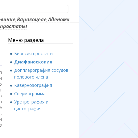
ование
Варикоцеле
Аденома
,
,
простаты
Меню раздела
Биопсия простаты
Диафаноскопия
Допплерография сосудов
я
полового члена
и
о
Кавернозография
т
Спермограмма
о
а
Уретрография и
е
цистография
,
и
з