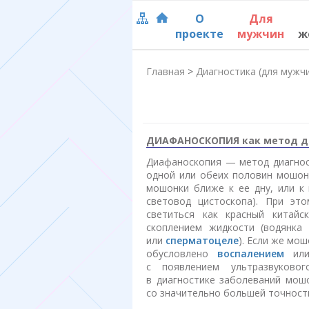
О
Для
проекте
мужчин
ж
Главная
>
Диагностика (для мужч
ДИАФАНОСКОПИЯ как метод д
Диафаноскопия — метод диагност
одной или обеих половин мошонк
мошонки ближе к ее дну, или к 
световод цистоскопа). При эт
светиться как красный китайс
скоплением жидкости (водянка
или
сперматоцеле
). Если же мо
обусловлено
воспалением
или 
с появлением ультразвуковог
в диагностике заболеваний мош
со значительно большей точнос