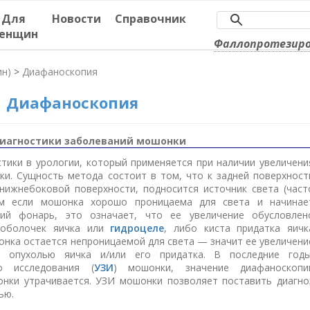
Для
Новости
Справочник
енщин
Фаллопротезир
ин)
>
Диафаноскопия
Диафаноскопия
иагностики заболеваний мошонки
ики в урологии, который применяется при наличии увеличени
и. Сущность метода состоит в том, что к задней поверхност
нижнебоковой поверхности, подносится источник света (част
ом если мошонка хорошо проницаема для света и начинае
кий фонарь, это означает, что ее увеличение обусловлен
 оболочек яичка или
гидроцеле
, либо киста придатка яичк
шонка остается непроницаемой для света — значит ее увеличени
опухолью яичка и/или его придатка. В последние годы
о исследования (
УЗИ
) мошонки, значение диафаноскопи
онки утрачивается. УЗИ мошонки позволяет поставить диагно
тью.