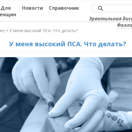
Для
Новости
Справочник
енщин
Эректильная дис
Фалло
ин)
>
У меня высокий ПСА. Что делать?
У меня высокий ПСА. Что делать?