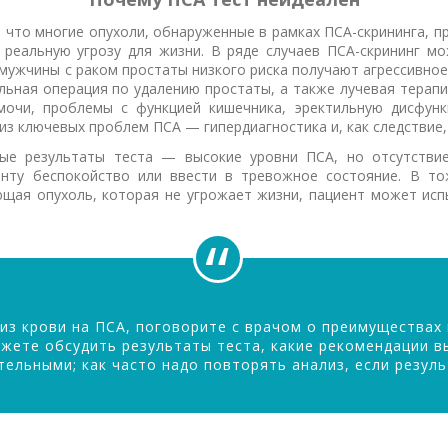
, что многие опухоли, обнаруженные в рамках ПСА-скрининга, п
 реальную угрозу для жизни. В ряде случаев ПСА-скрининг м
 мужчины с раком простаты низкого риска получают агрессивно
альная операция по удалению простаты, а также лучевая терап
очи, проблемы с функцией кишечника, эректильную дисфунк
из ключевых проблем ПСА — гипердиагностика и, как следствие,
ые результаты теста — высокие уровни ПСА, но отсутствие
енту беспокойство или ввести в тревожное состояние. В т
щая опухоль, которая не угрожает жизни, пациент может испы
лиз крови на ПСА, поговорите с врачом о преимуществах 
ожете обсудить результаты теста, какие рекомендации в
ельными; как часто надо повторять анализ, если резул