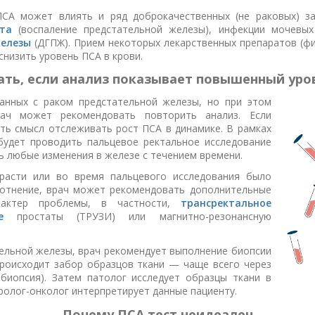
ПСА может влиять и ряд доброкачественных (не раковых) з
та
(воспаление предстательной железы), инфекции мочевы
железы
(ДГПЖ). Прием некоторых лекарственных препаратов (фин
низить уровень ПСА в крови.
ать, если анализ показывает повышенный уро
занных с раком предстательной железы, но при этом
ач может рекомендовать повторить анализ. Если
сть смысл отслеживать рост ПСА в динамике. В рамках
будет проводить пальцевое ректальное исследование
ь любые изменения в железе с течением времени.
расти или во время пальцевого исследования было
отнение, врач может рекомендовать дополнительные
рактер проблемы, в частности,
трансректальное
е
простаты (ТРУЗИ) или магнитно-резонансную
тельной железы, врач рекомендует выполнение биопсии
происходит забор образцов ткани — чаще всего через
 биопсия). Затем патолог исследует образцы ткани в
уролог-онколог интерпретирует данные пациенту.
Почему ПСА тест неидеален