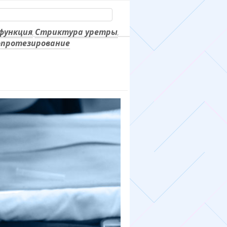
функция
Стриктура уретры
,
,
протезирование