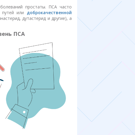
аболеваний простаты. ПСА часто
х путей или
доброкачественной
астерид, дутастерид и другие), а
вень ПСА