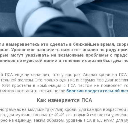
или намереваетесь это сделать в ближайшее время, скор
арше. Уролог мог назначить вам этот анализ по ряду пр
рые могут указывать на возможные проблемы с предс
енников по мужской линии в течение их жизни был диагн
й ПСА еще не означает, что у вас рак. Анализ крови на ПСА
тельной железы. Это только один из инструментов диагностики
е УЗИ простаты в комбинации с ПСА тестом не позволяет г
з можно поставить только после
биопсии предстательной же
Как измеряется ПСА
ограммах на миллилитр (нг/мл) крови. Для каждой возрастной
ер, для мужчин в возрасте 40-49 лет нормой считается уровень 
рно на единицу. Таким образом, уровень ПСА в 6,5 нг/мл для м