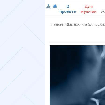
О
Для
проекте
мужчин
ж
Главная
>
Диагностика (для мужч