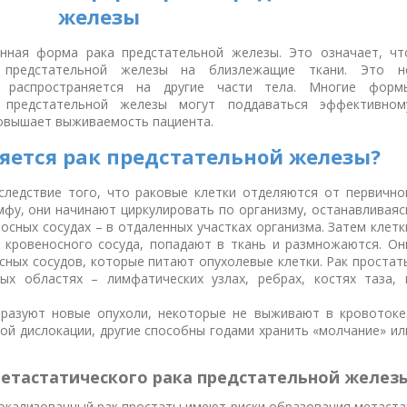
железы
нная форма рака предстательной железы. Это означает, чт
з предстательной железы на близлежащие ткани. Это н
й распространяется на другие части тела. Многие форм
а предстательной железы могут поддаваться эффективном
овышает выживаемость пациента.
яется рак предстательной железы?
следствие того, что раковые клетки отделяются от первично
мфу, они начинают циркулировать по организму, останавливаяс
осных сосудах – в отдаленных участках организма. Затем клетк
 кровеносного сосуда, попадают в ткань и размножаются. Он
сных сосудов, которые питают опухолевые клетки. Рак простат
ых областях – лимфатических узлах, ребрах, костях таза, 
разуют новые опухоли, некоторые не выживают в кровотоке
ой дислокации, другие способны годами хранить «молчание» ил
метастатического рака предстательной желез
окализованный рак простаты имеют риски образования метаста