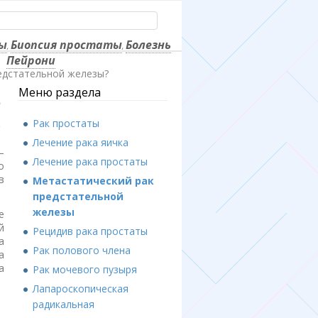
ы
Биопсия простаты
Болезнь
,
,
Пейрони
едстательной железы?
Меню раздела
?
Рак простаты
Лечение рака яичка
–
Лечение рака простаты
о
в
Метастатический рак
предстательной
железы
е
й
Рецидив рака простаты
а
Рак полового члена
а
а
Рак мочевого пузыря
Лапароскопическая
радикальная