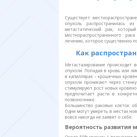
Существует местнораспростране
опухоль распространилась и
метастатический рак, которы
местнораспространенного рак
лечению, которое существенно п
Как распростран
Метастазирование происходит в
опухоли. Попадая в кровь или ли
в капиллярах – крошечных кровен
опухоли проникают через стенку
стимулируют рост новых кровено
предпочитает расти в конкретн
позвоночнике.
Большинство раковых клеток об
Одни могут умереть в местах нов
вовсе никогда не заявят о себе.
Вероятность развития 
Около 50% мужчин с диагнозом л