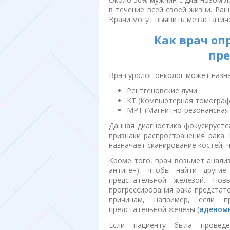
в течение всей своей жизни. Ран
Врачи могут выявить метастатиче
Как врач оп
пре
Врач уролог-онколог может назн
Рентгеновские лучи
КТ (Компьютерная томограф
МРТ (Магнитно-резонансная
Данная диагностика фокусируетс
признаки распространения рака. 
назначает сканирование костей, 
Кроме того, врач возьмет анализ
антиген), чтобы найти другие
предстательной железой. По
прогрессирования рака предстат
причинам, например, если пр
предстательной железы (
аденом
Если пациенту была прове