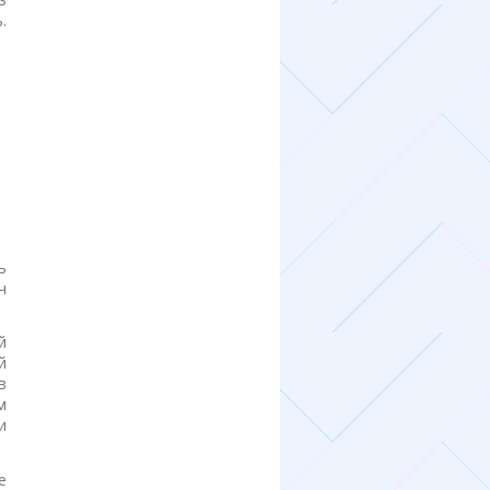
.
ь
ч
й
й
в
м
и
е