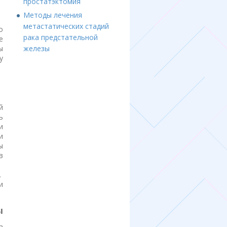
простатэктомия
Методы лечения
метастатических стадий
о
рака предстательной
е
железы
ы
у
й
ь
и
и
ы
в
.
и
ы
з