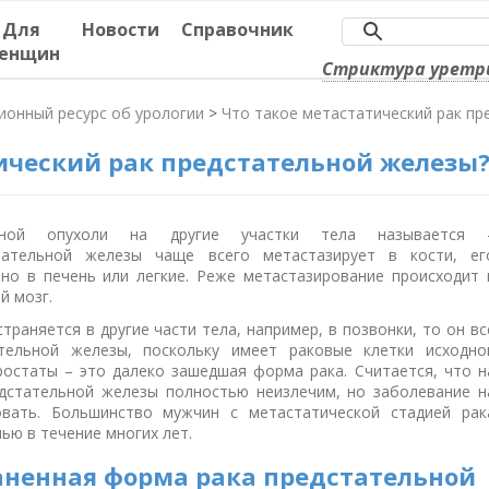
Для
Новости
Справочник
енщин
Стриктура уретр
ионный ресурс об урологии
>
Что такое метастатический рак пр
ический рак предстательной железы
венной опухоли на другие участки тела называется 
тательной железы чаще всего метастазирует в кости, ег
но в печень или легкие. Реже метастазирование происходит 
й мозг.
траняется в другие части тела, например, в позвонки, то он вс
тельной железы, поскольку имеет раковые клетки исходно
ростаты – это далеко зашедшая форма рака. Считается, что н
едстательной железы полностью неизлечим, но заболевание н
вать. Большинство мужчин с метастатической стадией рак
ью в течение многих лет.
ненная форма рака предстательной