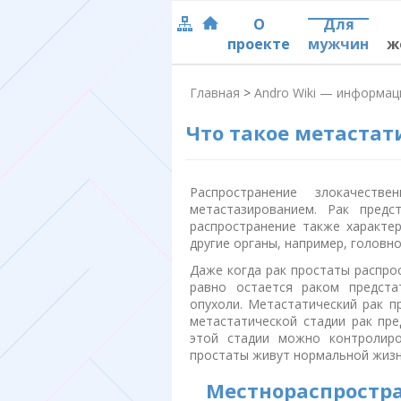
О
Для
проекте
мужчин
ж
Главная
>
Andro Wiki — информац
Что такое метастат
Распространение злокачест
метастазированием. Рак предс
распространение также характер
другие органы, например, головно
Даже когда рак простаты распрос
равно остается раком предста
опухоли. Метастатический рак п
метастатической стадии рак пр
этой стадии можно контролиро
простаты живут нормальной жизн
Местнораспростра