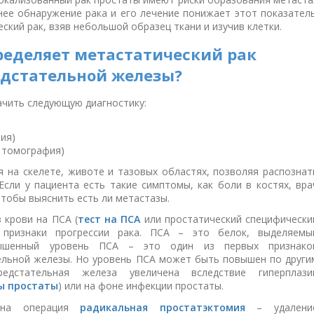
нее обнаружение рака и его лечение понижает этот показатель
ский рак, взяв небольшой образец ткани и изучив клетки.
ределяет метастатический рак
дстательной железы?
ачить следующую диагностику:
ия)
 томография)
я на скелете, животе и тазовых областях, позволяя распознат
Если у пациента есть такие симптомы, как боли в костях, вра
чтобы выяснить есть ли метастазы.
 крови на ПСА (
тест на ПСА
или простатический специфически
 признаки прогрессии рака. ПСА – это белок, выделяемы
вышенный уровень ПСА – это один из первых признако
ельной железы. Но уровень ПСА может быть повышен по други
едстательная железа увеличена вследствие гиперплази
ы простаты
) или на фоне инфекции простаты.
дена операция
радикальная простатэктомия
– удалени