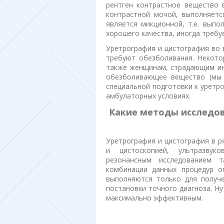
рентген контрастное вещество 
контрастной мочой, выполняетс
является микционной, т.е. выпо
хорошего качества, иногда требу
Уретрография и цистография во 
требуют обезболивания. Некото
также женщинам, страдающим ин
обезболивающее вещество (мы 
специальной подготовки к уретр
амбулаторных условиях.
Какие методы исследо
Уретрография и цистография в р
и цистоскопией, ультразвуко
резонансным исследованием т
комбинации данных процедур о
выполняются только для получ
постановки точного диагноза. Ну
максимально эффективным.