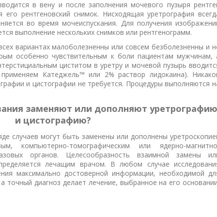
вводится в вену и после заполнения мочевого пузыря рентге
я его рентгеновский снимок. Нисходящая уретрография всегд
лняется во время мочеиспускания. Для получения изображени
ется выполнение нескольких снимков или рентгенограмм.
всех вариантах малоболезненны или совсем безболезненны и н
рым особенно чувствительным к боли пациентам мужчинам, 
терстициальным циститом в уретру и мочевой пузырь вводитс
применяем Катеджель™ или 2% раствор лидокаина). Никако
ографии и цистографии не требуется. Процедуры выполняются н
вания заменяют или дополняют уретрографи
и цистографию?
яде случаев могут быть заменены или дополнены уретроскопие
вым, компьютерно-томографическим или ядерно-магнитно
азовых органов. Целесообразность взаимной замены ил
пределяется лечащим врачом. В любом случае исследовани
ения максимально достоверной информации, необходимой дл
 а точный диагноз делает лечение, выбранное на его основании