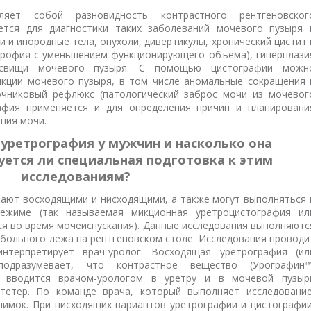
ляет собой разновидность контрастного рентгеновског
ется для диагностики таких заболеваний мочевого пузыря 
и и инородные тела, опухоли, дивертикулы, хронический цистит 
трофия с уменьшением функционирующего объема), гиперплази
 свищи мочевого пузыря. С помощью цистографии можн
нкции мочевого пузыря, в том числе аномальные сокращения 
чниковый рефлюкс (патологический заброс мочи из мочевог
афия применяется и для определения причин и планировани
ния мочи.
уретрография у мужчин и насколько она
уется ли специальная подготовка к этим
исследованиям?
ают восходящими и нисходящими, а также могут выполняться 
ежиме (так называемая микционная уретроцистография ил
ся во время мочеиспускания). Данные исследования выполняютс
 больного лежа на рентгеновском столе. Исследования проводи
терпретирует врач-уролог. Восходящая уретрография (ил
подразумевает, что контрастное вещество (Урографин™
) вводится врачом-урологом в уретру и в мочевой пузыр
тетер. По команде врача, который выполняет исследование
нимок. При нисходящих вариантов уретрографии и цистографии