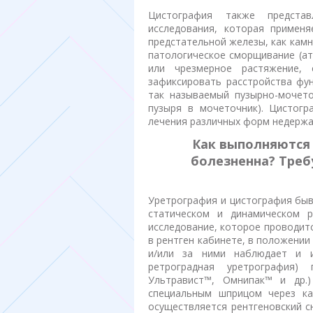
Цистография также представ
исследования, которая применя
предстательной железы, как камн
патологическое сморщивание (а
или чрезмерное растяжение,
зафиксировать расстройства фу
так называемый пузырно-мочето
пузыря в мочеточник). Цистогр
лечения различных форм недержа
Как выполняются 
болезненна? Треб
Уретрография и цистография быв
статическом и динамическом р
исследование, которое проводит
в рентген кабинете, в положении
и/или за ними наблюдает и ин
ретроградная уретрография) 
Ультравист™, Омнипак™ и др.
специальным шприцом через ка
осуществляется рентгеновский с