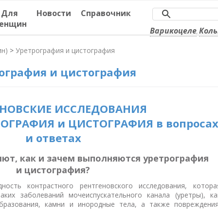
Для
Новости
Справочник
енщин
Варикоцеле
Кол
,
ин)
>
Уретрография и цистография
ография и цистография
ЕНОВСКИЕ ИССЛЕДОВАНИЯ
РОГРАФИЯ и ЦИСТОГРАФИЯ в вопроса
и ответах
яют, как и зачем выполняются уретрография
и цистография?
ость контрастного рентгеновского исследования, котора
аких заболеваний мочеиспускательного канала (уретры), ка
бразования, камни и инородные тела, а также повреждения