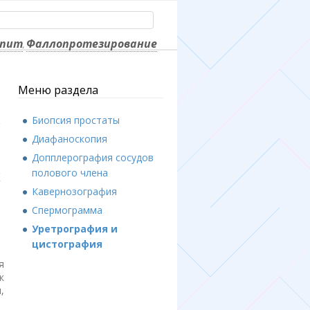
ьпит
Фаллопротезирование
,
Меню раздела
Биопсия простаты
Диафаноскопия
Допплерография сосудов
х
полового члена
Кавернозография
Спермограмма
Уретрография и
цистография
я
к
,