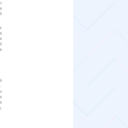
н
а
й
е
а
я
й
а
ю
й
-
и
я
я
,