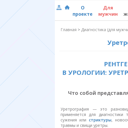
О
Для
проекте
мужчин
ж
Главная
>
Диагностика (для мужч
Уретр
РЕНТГ
В УРОЛОГИИ: УРЕТ
Что собой представл
Уретрография — это разновидн
применяется для диагностики т
сужения или
стриктуры
, новоо
травмы и свищи уретры.