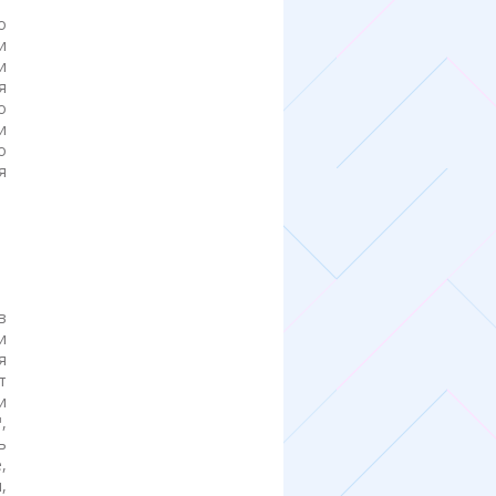
о
и
и
я
о
и
о
я
в
и
я
т
и
,
ь
,
,