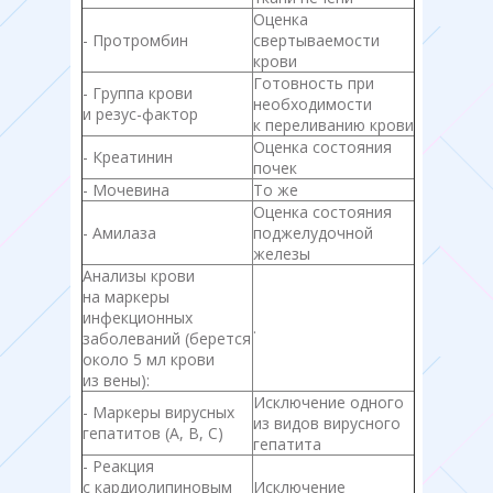
Оценка
- Протромбин
свертываемости
крови
Готовность при
- Группа крови
необходимости
и резус-фактор
к переливанию крови
Оценка состояния
- Креатинин
почек
- Мочевина
То же
Оценка состояния
- Амилаза
поджелудочной
железы
Анализы крови
на маркеры
инфекционных
.
заболеваний (берется
около 5 мл крови
из вены):
Исключение одного
- Маркеры вирусных
из видов вирусного
гепатитов (А, В, С)
гепатита
- Реакция
с кардиолипиновым
Исключение