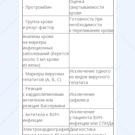
Оценка
- Протромбин
свертываемости
крови
Готовность при
- Группа крови
необходимости
и резус-фактор
к переливанию крови
Анализы крови
на маркеры
инфекционных
.
заболеваний (берется
около 5 мл крови
из вены):
Исключение одного
- Маркеры вирусных
из видов вирусного
гепатитов (А, В, С)
гепатита
- Реакция
с кардиолипиновым
Исключение
антигеном или
сифилиса
реакция Вассермана
Исключение
- Антитела к ВИЧ-
у пациента ВИЧ-
инфекции
инфекции или СПИДа
Электрокардиография
Диагностика
(лицам старше 40 лет)
состояния сердца