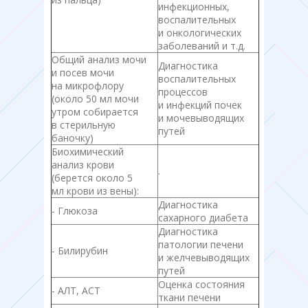
инфекционных,
воспалительных
и онкологических
заболеваний и т.д.
Общий анализ мочи
Диагностика
и посев мочи
воспалительных
на микрофлору
процессов
(около 50 мл мочи
и инфекций почек
утром собирается
и мочевыводящих
в стерильную
путей
баночку)
Биохимический
анализ крови
.
(берется около 5
мл крови из вены):
Диагностика
- Глюкоза
сахарного диабета
Диагностика
патологии печени
- Билирубин
и желчевыводящих
путей
Оценка состояния
- АЛТ, АСТ
ткани печени