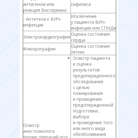
антигеном или
сифилиса
реакция Вассермана
Исключение
- Антитела к ВИЧ-
у пациента ВИЧ-
инфекции
инфекции или СПИДа
Оценка состояния
Электрокардиография
сердца
Оценка состояния
Флюорография
легких
Осмотр пациента
и оценка
результатов
предоперационного
обследования
с целью
планирования
и проведения
предоперационной
подготовки,
выбора
и проведения того
Осмотр
или иного вида
анестезиолога
обезболивания
(кроме операций под