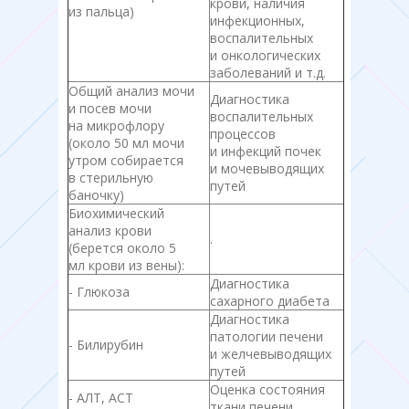
крови, наличия
из пальца)
инфекционных,
воспалительных
и онкологических
заболеваний и т.д.
Общий анализ мочи
Диагностика
и посев мочи
воспалительных
на микрофлору
процессов
(около 50 мл мочи
и инфекций почек
утром собирается
и мочевыводящих
в стерильную
путей
баночку)
Биохимический
анализ крови
.
(берется около 5
мл крови из вены):
Диагностика
- Глюкоза
сахарного диабета
Диагностика
патологии печени
- Билирубин
и желчевыводящих
путей
Оценка состояния
- АЛТ, АСТ
ткани печени